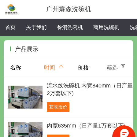
广州霖森洗碗机
首页
关于我们
餐消洗碗机
商用洗碗机
洗
产品展示
名称
时间
价格
筛选
流水线洗碗机 内宽840mm（日产量
2万套以下)
获取报价
内宽635mm（日产量1万套以下)