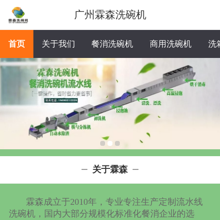
广州霖森洗碗机
首页
关于我们
餐消洗碗机
商用洗碗机
洗
关于霖森
霖森成立于2010年，专业专注生产定制流水线
洗碗机，国内大部分规模化标准化餐消企业的选